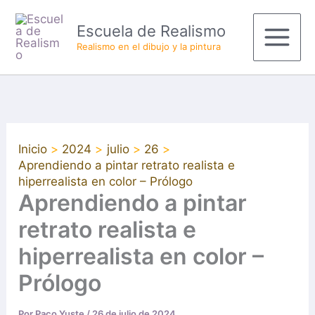
Ir
Main
Escuela de Realismo
al
Menu
Realismo en el dibujo y la pintura
contenido
Inicio
2024
julio
26
Aprendiendo a pintar retrato realista e
hiperrealista en color – Prólogo
Aprendiendo a pintar
retrato realista e
hiperrealista en color –
Prólogo
Por
Paco Yuste
/
26 de julio de 2024