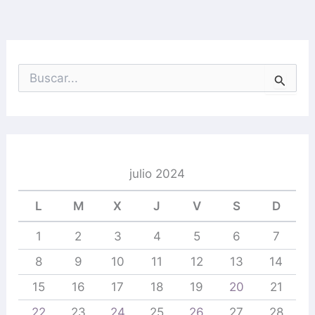
B
u
s
c
a
r
p
julio 2024
o
r
L
M
X
J
V
S
D
:
1
2
3
4
5
6
7
8
9
10
11
12
13
14
15
16
17
18
19
20
21
22
23
24
25
26
27
28