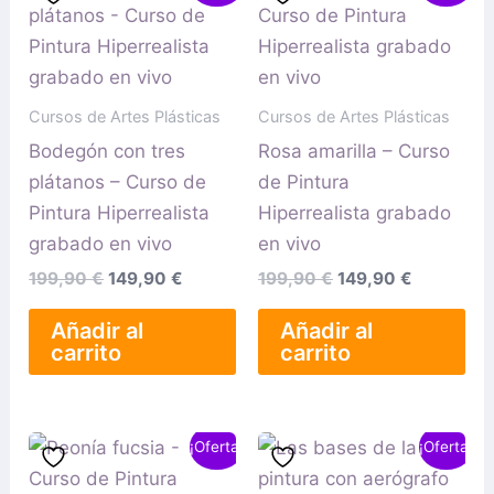
original
actual
original
actual
era:
es:
era:
es:
199,90 €.
149,90 €.
199,90 €.
149,90 €.
Cursos de Artes Plásticas
Cursos de Artes Plásticas
Bodegón con tres
Rosa amarilla – Curso
plátanos – Curso de
de Pintura
Pintura Hiperrealista
Hiperrealista grabado
grabado en vivo
en vivo
199,90
€
149,90
€
199,90
€
149,90
€
Añadir al
Añadir al
carrito
carrito
El
El
El
El
¡Oferta!
¡Oferta!
precio
precio
precio
precio
original
actual
original
actual