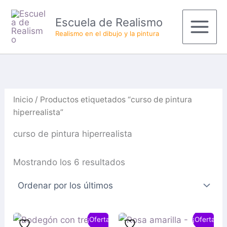
Ordenado
Ir
Productos
Main
por
Escuela de Realismo
al
del
los
últimos
Menu
Realismo en el dibujo y la pintura
contenido
carrito
Inicio
/ Productos etiquetados “curso de pintura
hiperrealista”
curso de pintura hiperrealista
Mostrando los 6 resultados
El
El
El
El
¡Oferta!
¡Oferta!
precio
precio
precio
precio