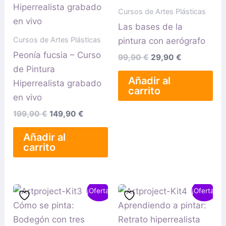
era:
es:
era:
es:
Cursos de Artes Plásticas
199,90 €.
149,90 €.
99,90 €.
29,90 €.
Las bases de la
Cursos de Artes Plásticas
pintura con aerógrafo
Peonía fucsia – Curso
99,90
€
29,90
€
de Pintura
Añadir al
Hiperrealista grabado
carrito
en vivo
199,90
€
149,90
€
Añadir al
carrito
El
El
El
El
¡Oferta!
¡Oferta!
precio
precio
precio
precio
original
actual
original
actual
era:
es:
era:
es: