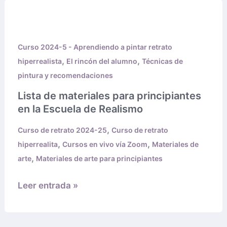
Lista
de
materiales
Curso 2024-5 - Aprendiendo a pintar retrato
para
,
,
hiperrealista
El rincón del alumno
Técnicas de
principiantes
pintura y recomendaciones
en
la
Lista de materiales para principiantes
Escuela
en la Escuela de Realismo
de
,
Curso de retrato 2024-25
Curso de retrato
Realismo
,
,
hiperrealita
Cursos en vivo vía Zoom
Materiales de
,
arte
Materiales de arte para principiantes
Leer entrada »