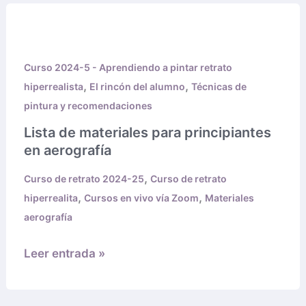
Lista
de
materiales
Curso 2024-5 - Aprendiendo a pintar retrato
para
,
,
hiperrealista
El rincón del alumno
Técnicas de
principiantes
pintura y recomendaciones
en
aerografía
Lista de materiales para principiantes
en aerografía
,
Curso de retrato 2024-25
Curso de retrato
,
,
hiperrealita
Cursos en vivo vía Zoom
Materiales
aerografía
Leer entrada »