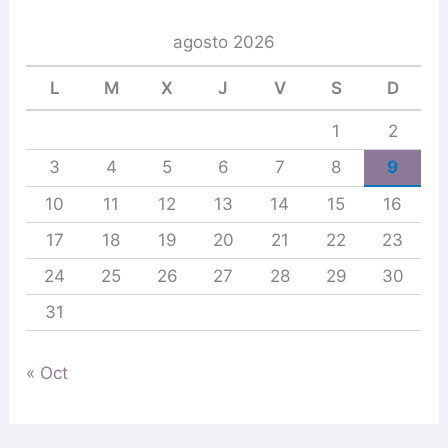
r
p
agosto 2026
o
r
L
M
X
J
V
S
D
:
1
2
3
4
5
6
7
8
9
10
11
12
13
14
15
16
17
18
19
20
21
22
23
24
25
26
27
28
29
30
31
« Oct