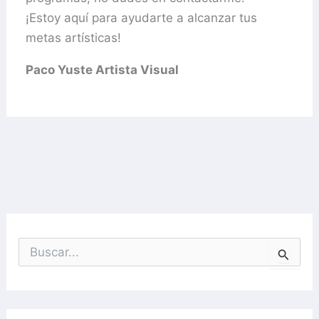
¡Estoy aquí para ayudarte a alcanzar tus
metas artísticas!
Paco Yuste Artista Visual
B
u
s
c
a