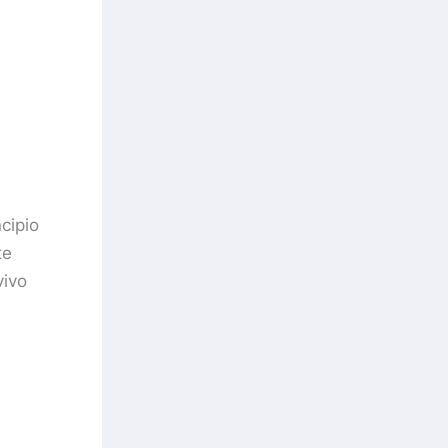
cipio
te
vivo