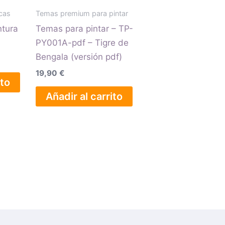
icas
Temas premium para pintar
90 €.
ntura
Temas para pintar – TP-
PY001A-pdf – Tigre de
Bengala (versión pdf)
19,90
€
ito
Añadir al carrito