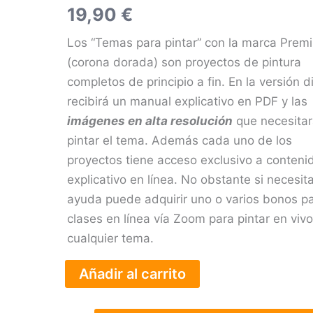
–
19,90
€
Bodegón
con
Los “Temas para pintar” con la marca Prem
tres
(corona dorada) son proyectos de pintura
pimientos
(versión
completos de principio a fin. En la versión di
pdf)
recibirá un manual explicativo en PDF y las
cantidad
imágenes en alta resolución
que necesitar
pintar el tema. Además cada uno de los
proyectos tiene acceso exclusivo a conteni
explicativo en línea. No obstante si necesi
ayuda puede adquirir uno o varios bonos p
clases en línea vía Zoom para pintar en viv
cualquier tema.
Añadir al carrito