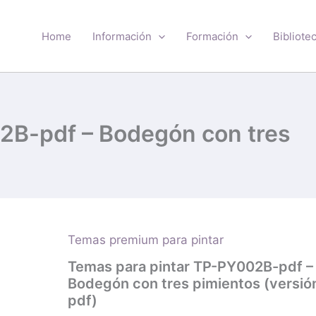
Home
Información
Formación
Bibliote
2B-pdf – Bodegón con tres
Temas premium para pintar
Temas
para
Temas para pintar TP-PY002B-pdf –
pintar
Bodegón con tres pimientos (versió
TP-
PY002B-
pdf)
pdf