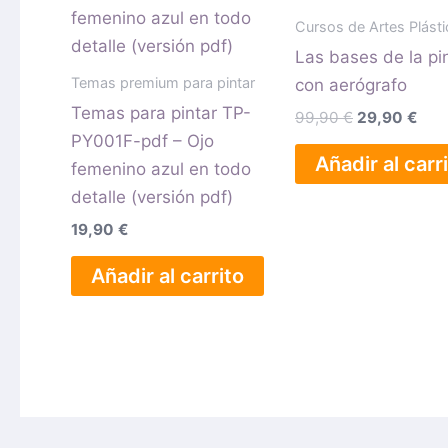
era:
es:
Cursos de Artes Plást
99,90 €.
29,
Las bases de la pi
Temas premium para pintar
con aerógrafo
Temas para pintar TP-
99,90
€
29,90
€
PY001F-pdf – Ojo
Añadir al carr
femenino azul en todo
detalle (versión pdf)
19,90
€
Añadir al carrito