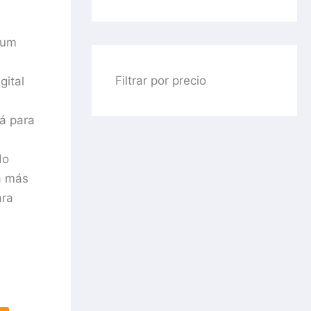
ium
Filtrar por precio
gital
á para
do
ta más
ara
o