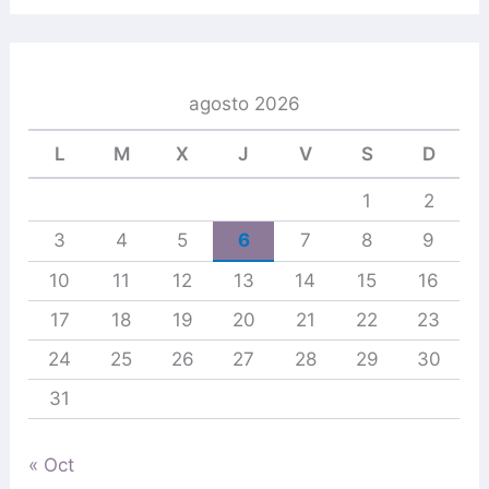
c
a
r
p
agosto 2026
o
r
L
M
X
J
V
S
D
:
1
2
3
4
5
6
7
8
9
10
11
12
13
14
15
16
17
18
19
20
21
22
23
24
25
26
27
28
29
30
31
« Oct