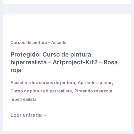
Protegido:
Curso
de
Cursos de pintura - Acceder
pintura
hiperrealista
Protegido: Curso de pintura
–
hiperrealista – Artproject-Kit2 – Rosa
Artproject-
roja
Kit2
,
,
Acceder a los cursos de pintura
Aprende a pintar
–
,
Curso de pintura hiperrealista
Pintando rosa roja
Rosa
hiperrealista
roja
Leer entrada »