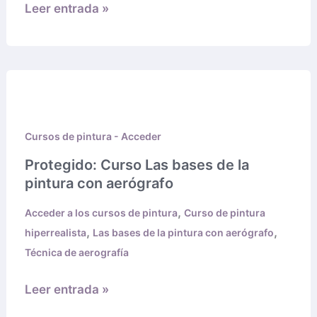
Leer entrada »
Protegido:
Curso
Las
Cursos de pintura - Acceder
bases
de
Protegido: Curso Las bases de la
la
pintura con aerógrafo
pintura
,
Acceder a los cursos de pintura
Curso de pintura
con
,
,
hiperrealista
Las bases de la pintura con aerógrafo
aerógrafo
Técnica de aerografía
Leer entrada »