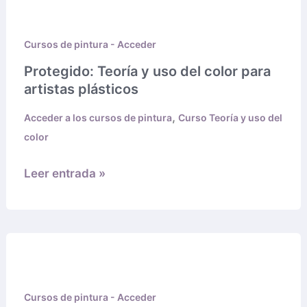
Teoría
y
Cursos de pintura - Acceder
uso
del
Protegido: Teoría y uso del color para
color
artistas plásticos
para
,
Acceder a los cursos de pintura
Curso Teoría y uso del
artistas
color
plásticos
Leer entrada »
Protegido:
Curso
de
Cursos de pintura - Acceder
pintura