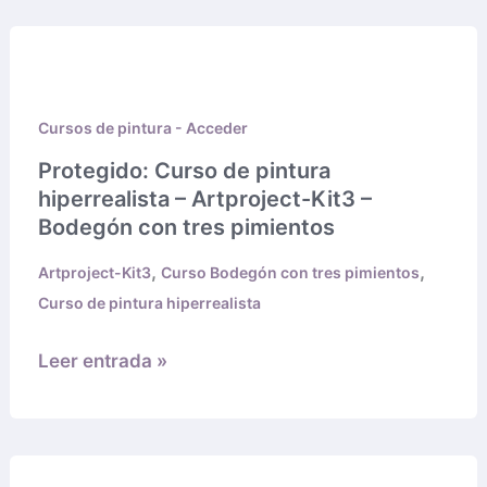
Protegido:
Curso
de
Cursos de pintura - Acceder
pintura
hiperrealista
Protegido: Curso de pintura
–
hiperrealista – Artproject-Kit3 –
Artproject-
Bodegón con tres pimientos
Kit3
,
,
Artproject-Kit3
Curso Bodegón con tres pimientos
–
Curso de pintura hiperrealista
Bodegón
con
Leer entrada »
tres
pimientos
Protegido: