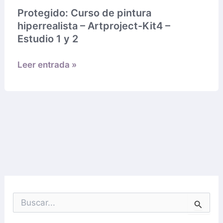
hiperrealista
Protegido: Curso de pintura
–
hiperrealista – Artproject-Kit4 –
Artproject-
Estudio 1 y 2
Kit4
–
Leer entrada »
Estudio
1
y
2
B
u
s