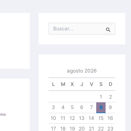
B
u
s
c
a
r
p
o
agosto 2026
r
:
L
M
X
J
V
S
D
1
2
3
4
5
6
7
8
9
ino
10
11
12
13
14
15
16
17
18
19
20
21
22
23