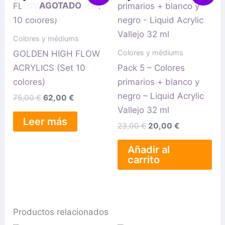
AGOTADO
original
actual
original
actual
era:
es:
era:
es:
75,00 €.
62,00 €.
23,00 €.
20,00 €.
Colores y médiums
Colores y médiums
GOLDEN HIGH FLOW
ACRYLICS (Set 10
Pack 5 – Colores
colores)
primarios + blanco y
negro – Liquid Acrylic
75,00
€
62,00
€
Vallejo 32 ml
Leer más
23,00
€
20,00
€
Añadir al
carrito
Productos relacionados