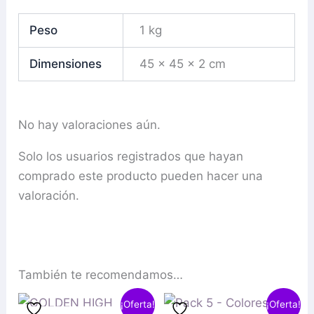
Peso
1 kg
Dimensiones
45 × 45 × 2 cm
No hay valoraciones aún.
Solo los usuarios registrados que hayan
comprado este producto pueden hacer una
valoración.
También te recomendamos…
El
El
El
El
¡Oferta!
¡Oferta!
precio
precio
precio
precio