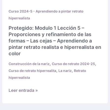
1
Curso 2024-5 - Aprendiendo a pintar retrato
Lección
hiperrealista
5
–
Protegido: Modulo 1 Lección 5 –
Proporciones
Proporciones y refinamiento de las
y
formas – Las cejas – Aprendiendo a
refinamiento
pintar retrato realista e hiperrealista en
color
de
las
,
,
Construcción de la nariz
Curso de retrato 2024-25
formas
,
,
Curso de retrato hiperrealita
La nariz
Retrato
–
hiperrealista
Las
cejas
Leer entrada »
–
Aprendiendo
a