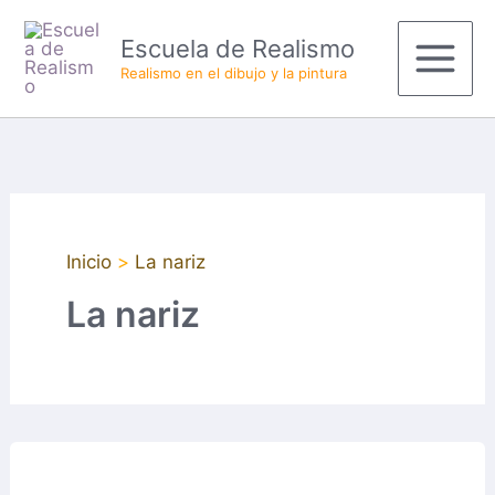
Ir
Main
Escuela de Realismo
al
Menu
Realismo en el dibujo y la pintura
contenido
Inicio
La nariz
La nariz
Protegido:
Modulo