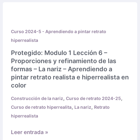
Protegido:
pintar
Modulo
retrato
1
realista
Curso 2024-5 - Aprendiendo a pintar retrato
Lección
e
hiperrealista
6
hiperrealista
–
en
Protegido: Modulo 1 Lección 6 –
Proporciones
color
Proporciones y refinamiento de las
y
formas – La nariz – Aprendiendo a
refinamiento
pintar retrato realista e hiperrealista en
color
de
las
,
,
Construcción de la nariz
Curso de retrato 2024-25
formas
,
,
Curso de retrato hiperrealita
La nariz
Retrato
–
hiperrealista
La
nariz
Leer entrada »
–