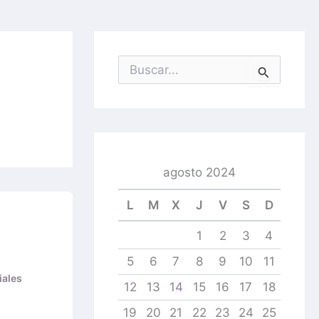
B
u
s
c
a
r
p
o
agosto 2024
r
:
L
M
X
J
V
S
D
1
2
3
4
5
6
7
8
9
10
11
iales
12
13
14
15
16
17
18
19
20
21
22
23
24
25