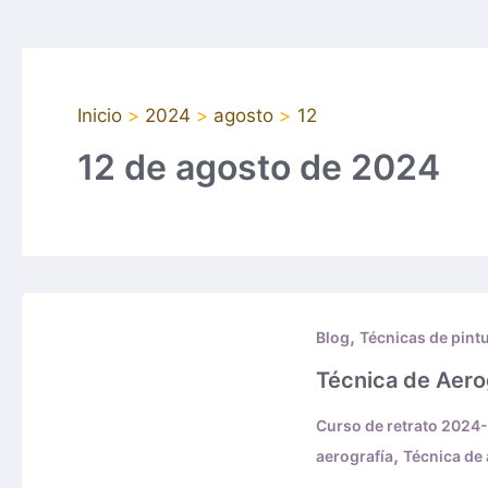
Inicio
2024
agosto
12
12 de agosto de 2024
Técnica
,
de
Blog
Técnicas de pint
Aerografía
Técnica de Aero
Curso de retrato 2024
,
aerografía
Técnica de 