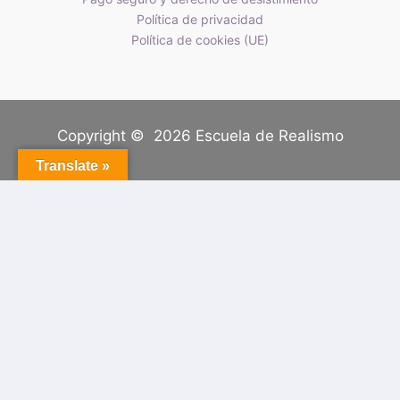
Política de privacidad
Política de cookies (UE)
Copyright © 2026 Escuela de Realismo
Translate »
Tu carrito
(artículos: 0)
Producto
Detalles
Total
Subtotal
0,00 €
El envío, impuestos y descuentos se calculan al
finalizar compra.