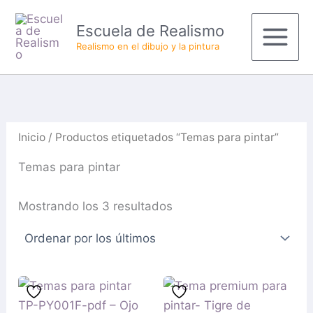
Ordenado
Ir
Productos
Main
por
Escuela de Realismo
al
del
los
últimos
Menu
Realismo en el dibujo y la pintura
contenido
carrito
Inicio
/ Productos etiquetados “Temas para pintar”
Temas para pintar
Mostrando los 3 resultados