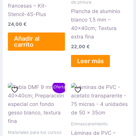
de pintura
francesas – Kit-
Plancha de aluminio
Stencil-4S-Plus
blanco 1,5 mm –
24,00
€
40x40cm; Textura
extra fina
Añadir al
carrito
22,00
€
Leer más
El
El
¡Oferta!
precio
precio
original
actual
era:
es:
7,50 €.
6,75 €.
Enmascaramiento
Materiales para los cursos
Láminas de PVC –