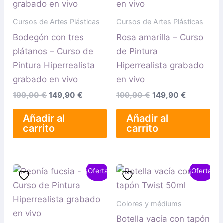
Cursos de Artes Plásticas
Cursos de Artes Plásticas
Bodegón con tres
Rosa amarilla – Curso
plátanos – Curso de
de Pintura
Pintura Hiperrealista
Hiperrealista grabado
grabado en vivo
en vivo
199,90
€
149,90
€
199,90
€
149,90
€
Añadir al
Añadir al
carrito
carrito
El
El
El
El
¡Oferta!
¡Oferta!
precio
precio
precio
precio
original
actual
original
actual
era:
es:
era:
es:
Colores y médiums
199,90 €.
149,90 €.
1,99 €.
1,20 €.
Botella vacía con tapón