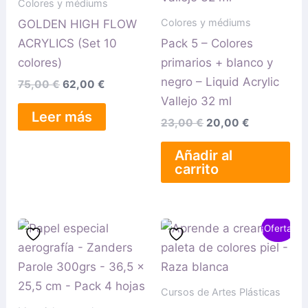
Colores y médiums
Colores y médiums
GOLDEN HIGH FLOW
ACRYLICS (Set 10
Pack 5 – Colores
colores)
primarios + blanco y
negro – Liquid Acrylic
75,00
€
62,00
€
Vallejo 32 ml
Leer más
23,00
€
20,00
€
Añadir al
carrito
El
El
¡Oferta!
precio
precio
original
actual
era:
es:
49,90 €.
19,90 €.
Cursos de Artes Plásticas