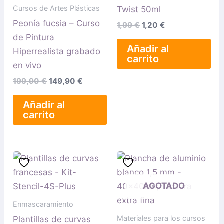
Cursos de Artes Plásticas
Twist 50ml
Peonía fucsia – Curso
1,99
€
1,20
€
de Pintura
Añadir al
Hiperrealista grabado
carrito
en vivo
199,90
€
149,90
€
Añadir al
carrito
AGOTADO
Enmascaramiento
Materiales para los cursos
Plantillas de curvas