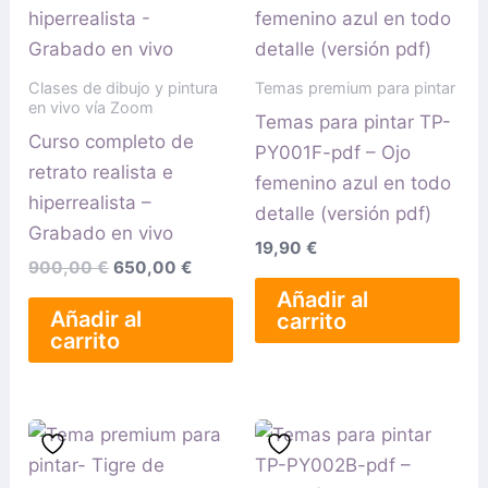
era:
es:
900,00 €.
650,00 €.
Clases de dibujo y pintura
Temas premium para pintar
en vivo vía Zoom
Temas para pintar TP-
Curso completo de
PY001F-pdf – Ojo
retrato realista e
femenino azul en todo
hiperrealista –
detalle (versión pdf)
Grabado en vivo
19,90
€
900,00
€
650,00
€
Añadir al
Añadir al
carrito
carrito