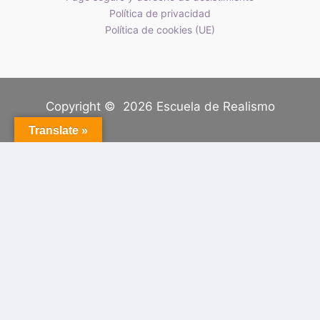
Política de privacidad
Política de cookies (UE)
Copyright © 2026 Escuela de Realismo
Translate »
Tu carrito
(artículos: 0)
Producto
Detalles
Total
Subtotal
0,00 €
El envío, impuestos y descuentos se calculan al
finalizar compra.