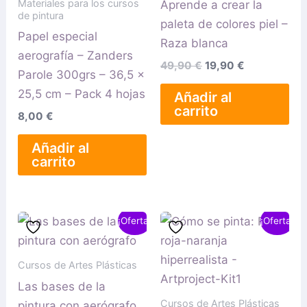
Materiales para los cursos
Aprende a crear la
de pintura
paleta de colores piel –
Papel especial
Raza blanca
aerografía – Zanders
49,90
€
19,90
€
Parole 300grs – 36,5 x
25,5 cm – Pack 4 hojas
Añadir al
carrito
8,00
€
Añadir al
carrito
El
El
El
El
¡Oferta!
¡Oferta!
precio
precio
precio
precio
original
actual
original
actual
era:
es:
era:
es:
Cursos de Artes Plásticas
99,90 €.
29,90 €.
99,00 €.
29,90 €.
Las bases de la
Cursos de Artes Plásticas
pintura con aerógrafo