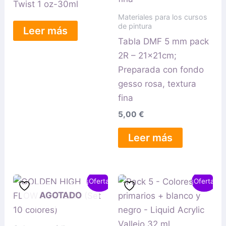
Twist 1 oz-30ml
Materiales para los cursos
de pintura
Leer más
Tabla DMF 5 mm pack
2R – 21x21cm;
Preparada con fondo
gesso rosa, textura
fina
5,00
€
Leer más
El
El
El
El
¡Oferta!
¡Oferta!
precio
precio
precio
precio
AGOTADO
original
actual
original
actual
era:
es:
era:
es:
75,00 €.
62,00 €.
23,00 €.
20,00 €.