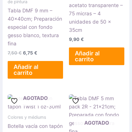
de pintura
acetato transparente –
Tabla DMF 9 mm –
75 micras – 4
40x40cm; Preparación
unidades de 50 x
especial con fondo
35cm
gesso blanco, textura
9,90
€
fina
Añadir al
7,50
€
6,75
€
carrito
Añadir al
carrito
AGOTADO
Colores y médiums
AGOTADO
Botella vacía con tapón