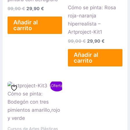
Cómo se pinta: Rosa
99,90
€
29,90
€
roja-naranja
Añadir al
hiperrealista –
carrito
Artproject-Kit1
99,00
€
29,90
€
Añadir al
carrito
El
El
¡Oferta!
precio
precio
original
actual
era:
es:
99,00 €.
29,90 €.
Cursos de Artes Plásticas