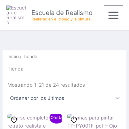
Ordenado
Ir
Productos
Main
por
Escuela de Realismo
al
del
los
últimos
Menu
Realismo en el dibujo y la pintura
contenido
carrito
Inicio
/ Tienda
Tienda
Mostrando 1–21 de 24 resultados
El
El
¡Oferta!
precio
precio
original
actual