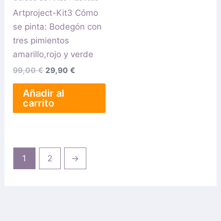
Artproject-Kit3 Cómo
se pinta: Bodegón con
tres pimientos
amarillo,rojo y verde
99,00
€
29,90
€
Añadir al
carrito
1
2
→