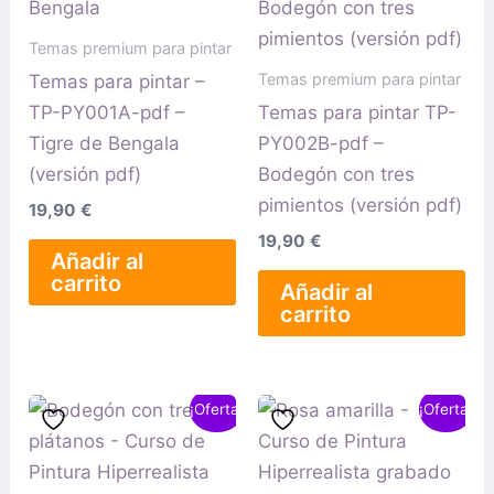
Temas premium para pintar
Temas premium para pintar
Temas para pintar –
TP-PY001A-pdf –
Temas para pintar TP-
Tigre de Bengala
PY002B-pdf –
(versión pdf)
Bodegón con tres
pimientos (versión pdf)
19,90
€
19,90
€
Añadir al
carrito
Añadir al
carrito
El
El
El
El
¡Oferta!
¡Oferta!
precio
precio
precio
precio
original
actual
original
actual
era:
es:
era:
es:
199,90 €.
149,90 €.
199,90 €.
149,90 €.