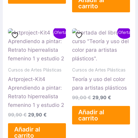
carrito
El
El
El
El
¡Oferta!
¡Oferta!
precio
precio
precio
precio
original
actual
original
actual
era:
es:
era:
es:
99,90 €.
29,90 €.
99,00 €.
29,90 €.
Cursos de Artes Plásticas
Cursos de Artes Plásticas
Artproject-Kit4
Teoría y uso del color
Aprendiendo a pintar:
para artistas plásticos
Retrato hiperrealista
99,00
€
29,90
€
femenino 1 y estudio 2
Añadir al
99,90
€
29,90
€
carrito
Añadir al
carrito