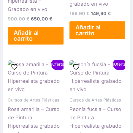
hiperrealista –
grabado en vivo
Grabado en vivo
199,90
€
149,90
€
900,00
€
650,00
€
Añadir al
Añadir al
carrito
carrito
El
El
El
El
¡Oferta!
¡Oferta!
precio
precio
precio
precio
original
actual
original
actual
era:
es:
era:
es:
199,90 €.
149,90 €.
199,90 €.
149,90 €.
Cursos de Artes Plásticas
Cursos de Artes Plásticas
Rosa amarilla – Curso
Peonía fucsia – Curso
de Pintura
de Pintura
Hiperrealista grabado
Hiperrealista grabado