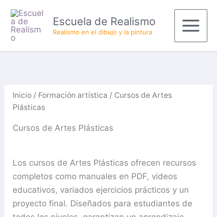
Ordenado
Ir
Productos
Main
por
Escuela de Realismo
al
del
los
últimos
Menu
Realismo en el dibujo y la pintura
contenido
carrito
Inicio
/
Formación artística
/ Cursos de Artes
Plásticas
Cursos de Artes Plásticas
Los cursos de Artes Plásticas ofrecen recursos
completos como manuales en PDF, videos
educativos, variados ejercicios prácticos y un
proyecto final. Diseñados para estudiantes de