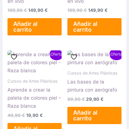
en vivo
en vivo
199,90
€
149,90
€
199,90
€
149,90
€
Añadir al
Añadir al
carrito
carrito
El
El
El
El
¡Oferta!
¡Oferta!
precio
precio
precio
precio
original
actual
original
actual
era:
es:
era:
es:
Cursos de Artes Plásticas
49,90 €.
19,90 €.
99,90 €.
29,90 €.
Cursos de Artes Plásticas
Las bases de la
Aprende a crear la
pintura con aerógrafo
paleta de colores piel –
99,90
€
29,90
€
Raza blanca
Añadir al
49,90
€
19,90
€
carrito
Añadir al