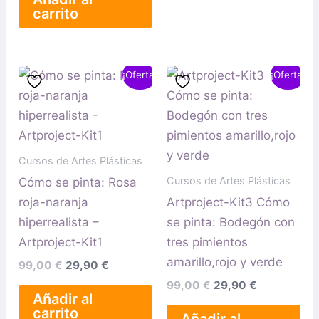
carrito
El
El
El
El
¡Oferta!
¡Oferta!
precio
precio
precio
precio
original
actual
original
actual
era:
es:
era:
es:
99,00 €.
29,90 €.
99,00 €.
29,90 €.
Cursos de Artes Plásticas
Cursos de Artes Plásticas
Cómo se pinta: Rosa
roja-naranja
Artproject-Kit3 Cómo
hiperrealista –
se pinta: Bodegón con
Artproject-Kit1
tres pimientos
amarillo,rojo y verde
99,00
€
29,90
€
99,00
€
29,90
€
Añadir al
carrito
Añadir al