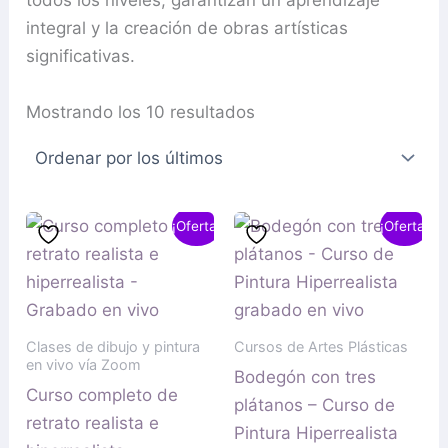
todos los niveles, garantizan un aprendizaje
integral y la creación de obras artísticas
significativas.
Mostrando los 10 resultados
El
El
El
El
¡Oferta!
¡Oferta!
precio
precio
precio
precio
original
actual
original
actual
era:
es:
era:
es:
900,00 €.
650,00 €.
199,90 €.
149,90 €.
Clases de dibujo y pintura
Cursos de Artes Plásticas
en vivo vía Zoom
Bodegón con tres
Curso completo de
plátanos – Curso de
retrato realista e
Pintura Hiperrealista