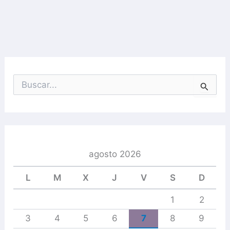
B
u
s
c
a
r
p
agosto 2026
o
r
L
M
X
J
V
S
D
:
1
2
3
4
5
6
7
8
9