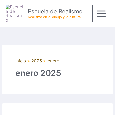
Ir
Main
Escuela de Realismo
al
Menu
Realismo en el dibujo y la pintura
contenido
Inicio
2025
enero
enero 2025
Protegido:
Módulo