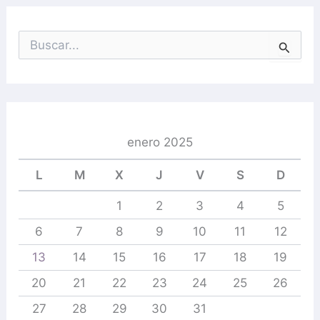
B
u
s
c
a
r
p
enero 2025
o
r
L
M
X
J
V
S
D
:
1
2
3
4
5
6
7
8
9
10
11
12
13
14
15
16
17
18
19
20
21
22
23
24
25
26
27
28
29
30
31