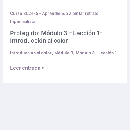
3
Curso 2024-5 - Aprendiendo a pintar retrato
–
hiperrealista
Lección
1-
Protegido: Módulo 3 – Lección 1-
Introducción
Introducción al color
al
,
,
Introducción al color
Módulo 3
Modulo 3 - Lección 1
color
Leer entrada »